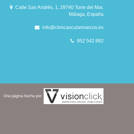
Calle San Andrés, 1, 29740 Torre del Mar,
Málaga, España
info@clinicaocularmarcos.es
952 542 882
Una página hecha por: